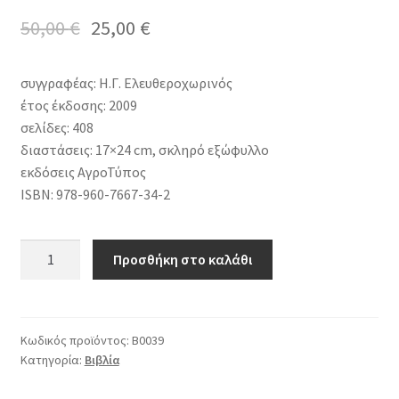
50,00
€
25,00
€
συγγραφέας: Η.Γ. Ελευθεροχωρινός
έτος έκδοσης: 2009
σελίδες: 408
διαστάσεις: 17×24 cm, σκληρό εξώφυλλο
εκδόσεις ΑγροΤύπος
ISBN: 978-960-7667-34-2
Ζιζανιολογία
Προσθήκη στο καλάθι
3η
έκδοση
ποσότητα
Κωδικός προϊόντος:
Β0039
Κατηγορία:
Βιβλία