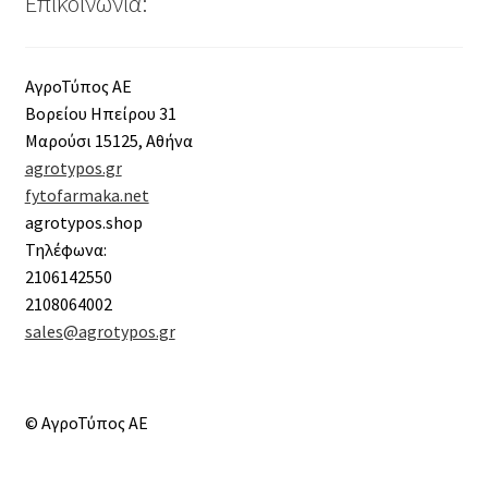
Επικοινωνία:
ΑγροΤύπος ΑΕ
Βορείου Ηπείρου 31
Μαρούσι 15125, Αθήνα
agrotypos.gr
fytofarmaka.net
agrotypos.shop
Τηλέφωνα:
2106142550
2108064002
sales@agrotypos.gr
© ΑγροΤύπος ΑΕ