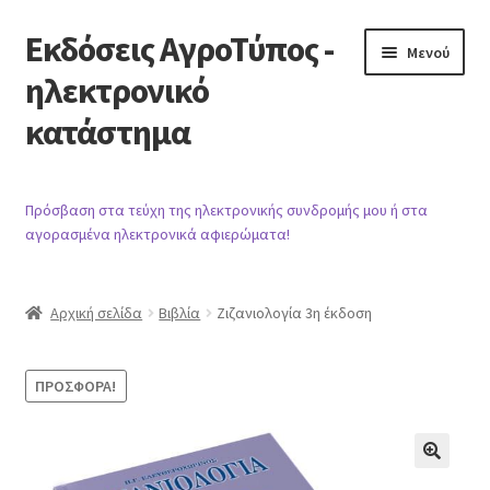
Εκδόσεις ΑγροΤύπος -
Απευθείας
Μετάβαση
Μενού
μετάβαση
σε
ηλεκτρονικό
στην
περιεχόμενο
κατάστημα
πλοήγηση
Αρχική
Πρόσβαση στα τεύχη της ηλεκτρονικής συνδρομής μου ή στα
αγορασμένα ηλεκτρονικά αφιερώματα!
Προϊόντα
Καλάθι
Αρχική σελίδα
Βιβλία
Ζιζανιολογία 3η έκδοση
Ταμείο
ΠΡΟΣΦΟΡΆ!
Λογαριασμός
Βιβλιογραφία άρθρων περιοδικού
🔍