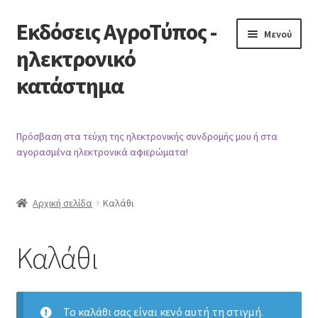
Εκδόσεις ΑγροΤύπος -
Απευθείας
Μετάβαση
Μενού
μετάβαση
σε
ηλεκτρονικό
στην
περιεχόμενο
κατάστημα
πλοήγηση
Αρχική
Πρόσβαση στα τεύχη της ηλεκτρονικής συνδρομής μου ή στα
αγορασμένα ηλεκτρονικά αφιερώματα!
Προϊόντα
Καλάθι
Αρχική σελίδα
Καλάθι
Ταμείο
Καλάθι
Λογαριασμός
Βιβλιογραφία άρθρων περιοδικού
Το καλάθι σας είναι κενό αυτή τη στιγμή.