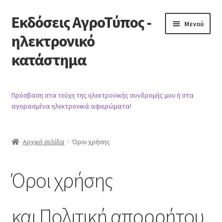
Εκδόσεις ΑγροΤύπος -
Απευθείας
Μετάβαση
Μενού
μετάβαση
σε
ηλεκτρονικό
στην
περιεχόμενο
κατάστημα
πλοήγηση
Αρχική
Πρόσβαση στα τεύχη της ηλεκτρονικής συνδρομής μου ή στα
αγορασμένα ηλεκτρονικά αφιερώματα!
Προϊόντα
Καλάθι
Αρχική σελίδα
Όροι χρήσης
Ταμείο
Όροι χρήσης
Λογαριασμός
και Πολιτική απορρήτου
Βιβλιογραφία άρθρων περιοδικού