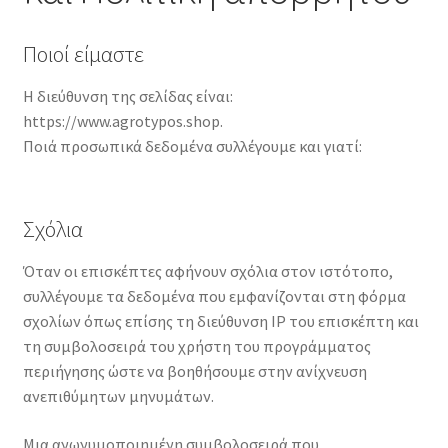
Αναζήτηση θεμάτων περιοδικού
Ποιοί είμαστε
Όροι χρήσης
Η διεύθυνση της σελίδας είναι:
https://www.agrotypos.shop.
Επικοινωνία
Ποιά προσωπικά δεδομένα συλλέγουμε και γιατί:
Σχόλια
Όταν οι επισκέπτες αφήνουν σχόλια στον ιστότοπο,
συλλέγουμε τα δεδομένα που εμφανίζονται στη φόρμα
σχολίων όπως επίσης τη διεύθυνση IP του επισκέπτη και
τη συμβολοσειρά του χρήστη του προγράμματος
περιήγησης ώστε να βοηθήσουμε στην ανίχνευση
ανεπιθύμητων μηνυμάτων.
Μια ανωνυμοποιημένη συμβολοσειρά που