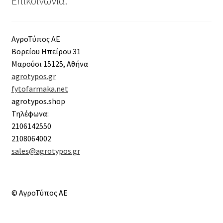
Επικοινωνία:
ΑγροΤύπος ΑΕ
Βορείου Ηπείρου 31
Μαρούσι 15125, Αθήνα
agrotypos.gr
fytofarmaka.net
agrotypos.shop
Τηλέφωνα:
2106142550
2108064002
sales@agrotypos.gr
© ΑγροΤύπος ΑΕ