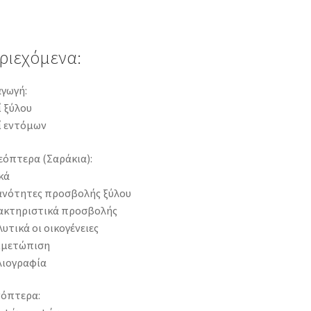
ριεχόμενα:
αγωγή:
 ξύλου
ί εντόμων
εόπτερα (Σαράκια):
κά
ανότητες προσβολής ξύλου
ακτηριστικά προσβολής
υτικά οι οικογένειες
ιμετώπιση
λιογραφία
νόπτερα: