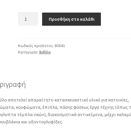
Ξυλοφάγα
Προσθήκη στο καλάθι
Εντομα
Κατοικιών:
αντιμετώπιση-
βιολογία-
Κωδικός προϊόντος:
Β0041
Κατηγορία:
Βιβλία
αναγνώριση
ποσότητα
ριγραφή
ύλο αποτελεί απαραίτητο κατασκευαστικό υλικό για κατοικίες,
ώματα, κουφώματα, έπιπλα, πάσης φύσεως έργα τέχνης (όπως 
όγλυπτα τέμπλα ναών), διακοσμητικά αντικείμενα, μέχρι καλαμ
σουβλάκια και οδοντογλυφίδες.