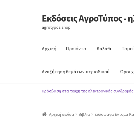
Εκδόσεις ΑγροΤύπος - 
Απευθείας
Μετάβαση
μετάβαση
σε
agrotypos.shop
στην
περιεχόμενο
πλοήγηση
Αρχική
Προϊόντα
Καλάθι
Ταμεί
Αναζήτηση θεμάτων περιοδικού
Όροι 
Αρχική
Προϊόντα
Καλάθι
Ταμείο
Λογαριασμό
Πρόσβαση στα τεύχη της ηλεκτρονικής συνδρομής
Όροι χρήσης
Επικοινωνία
Αρχική σελίδα
Βιβλία
Ξυλοφάγα Εντομα Κατ