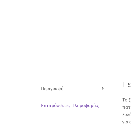
Πε
Περιγραφή
Το ξ
Επιπρόσθετες Πληροφορίες
πατ
ξυλ
για 