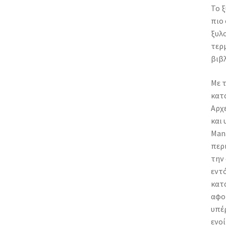
Το ξ
πιο
ξυλο
τερμ
βιβλ
Με τ
κατα
Αρχε
και 
Man
περ
την 
εντ
κατ
αφο
υπέρ
ενοί