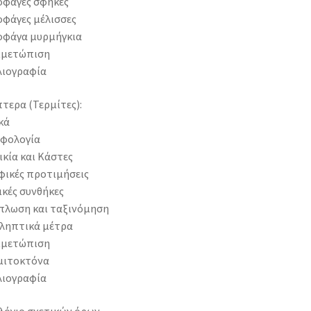
οφάγες σφήκες
οφάγες μέλισσες
οφάγα μυρμήγκια
ιμετώπιση
λιογραφία
τερα (Τερμίτες):
κά
φολογία
κία και Κάστες
φικές προτιμήσεις
ικές συνθήκες
πλωση και ταξινόμηση
ληπτικά μέτρα
ιμετώπιση
μιτοκτόνα
λιογραφία
λόγιο σχετικών όρων