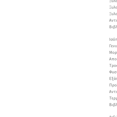
Ξυλ
Ξυλ
Ξυλ
Αντ
Βιβ
Ισόπ
Γενι
Μορ
Αποι
Τρο
Φυσ
Εξά
Προ
Αντ
Τερ
Βιβ
Λεξι