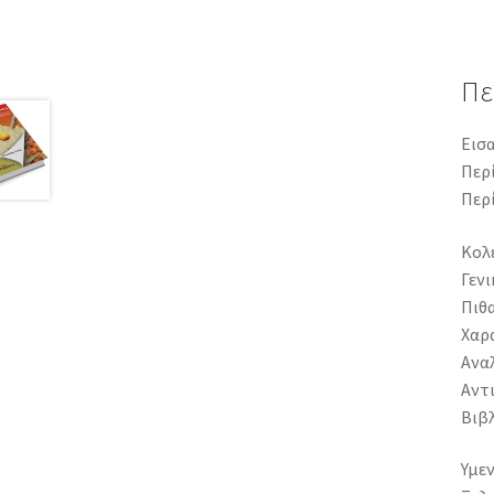
Πε
Εισ
Περί
Περ
Κολ
Γενι
Πιθ
Χαρ
Αναλ
Αντ
Βιβ
Υμε