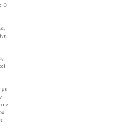
. Ο
ια,
ίνη.
α,
κοί
 με
ν
 την
ου
ε