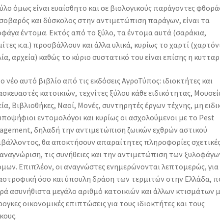
ύλο όμως είναι ευαίσθητο και σε βιολογικούς παράγοντες φθοράς
 σοβαρός και δύσκολος στην αντιμετώπιση παράγων, είναι τα
φάγα έντομα. Εκτός από το ξύλο, τα έντομα αυτά (σαράκια,
ίτες κ.α.) προσβάλλουν και άλλα υλικά, κυρίως το χαρτί (χαρτόν
ία, αρχεία) καθώς το κύριο συστατικό του είναι επίσης η κυτταρ
ο νέο αυτό βιβλίο από τις εκδόσεις ΑγροΤύπος: ιδιοκτήτες και
σκευαστές κατοικιών, τεχνίτες ξύλου κάθε ειδικότητας, Μουσεί
ία, Βιβλιοθήκες, Ναοί, Μονές, συντηρητές έργων τέχνης, μη ειδι
υποψήφιοι εντομολόγοι και κυρίως οι ασχολούμενοι με το Pest
agement, δηλαδή την αντιμετώπιση ζωικών εχθρών αστικού
ιβάλλοντος, θα αποκτήσουν απαραίτητες πληροφορίες σχετικές
αναγνώριση, τις συνήθειες και την αντιμετώπιση των ξυλοφάγω
όμων. Επιπλέον, οι αναγνώστες ενημερώνονται λεπτομερώς, για
αστροφική όσο και ύπουλη δράση των τερμιτών στην Ελλάδα, π
ρά ασυνήθιστα μεγάλο αριθμό κατοικιών και άλλων κτισμάτων μ
ογκες οικονομικές επιπτώσεις για τους ιδιοκτήτες και τους
κους.