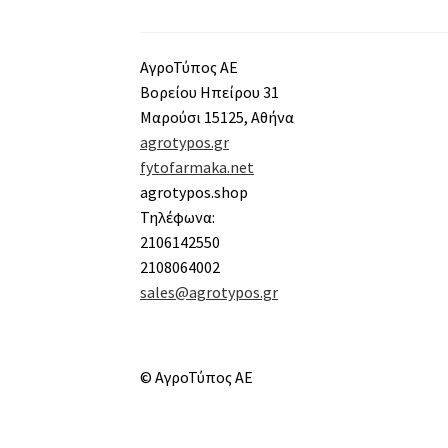
ΑγροΤύπος ΑΕ
Βορείου Ηπείρου 31
Μαρούσι 15125, Αθήνα
agrotypos.gr
fytofarmaka.net
agrotypos.shop
Τηλέφωνα:
2106142550
2108064002
sales@agrotypos.gr
© ΑγροΤύπος ΑΕ