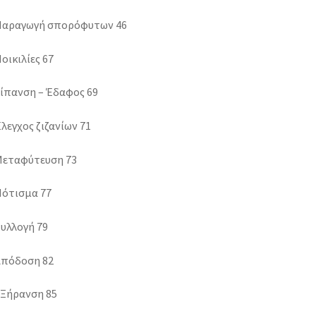
 Παραγωγή σπορόφυτων 46
Ποικιλίες 67
Λίπανση – Έδαφος 69
Έλεγχος ζιζανίων 71
 Μεταφύτευση 73
Πότισμα 77
Συλλογή 79
Απόδοση 82
 Ξήρανση 85