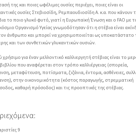
ασή της και ποιες ωφέλιμες ουσίες περιέχει, ποιες είναι οι
αντικές ουσίες Στεβιοσίδη, Ρεμπαουδιοσίδη Α. κ.α. που κάνουν 
ια το ποιο γλυκό φυτό, γιατί η Ευρωπαϊκή Ένωση και ο FAO με τ
όσμιο Οργανισμό Υγείας γνωμοδότησαν ότι η στέβια είναι ακίν
 τον άνθρωπο και μπορεί να χρησιμοποιείται ως υποκατάστατο 
ρης και των συνθετικών γλυκαντικών ουσιών.
 χρήσιμο για έναν μελλοντικό καλλιεργητή στέβιας είναι το μερ
βιβλίου που αναφέρεται στον τρόπο καλλιέργειας (σπορεία,
νση, μεταφύτευση, ποτίσματα, ζιζάνια, έντομα, ασθένειες, συλλ
ανση), στην οικονομικότητα (κόστος παραγωγής, στρεμματική
οδος, καθαρή πρόσοδος) και τις προοπτικές της στέβιας.
ριεχόμενα:
ριστίες 9