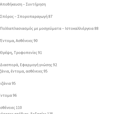
1 Αποθήκευση – Συντήρηση
2 Σπόρος – Σποροπαραγωγή 87
 Πολλαπλασιασμός με μοσχεύματα – Ιστοκαλλιέργεια 88
 Έντομα, Ασθένειες 90
 Θρέψη, Τροφοπενίες 91
6 Διασπορά, Εφαρμογή γνώσης 92
ιζάνια, έντομα, ασθένειες 95
Ζιζάνια 95
Έντομα 96
Ασθένειες 110
διότητες στέβιας, δοξασίες 135