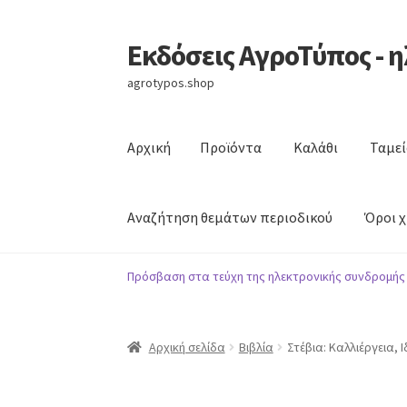
Εκδόσεις ΑγροΤύπος - 
Απευθείας
Μετάβαση
μετάβαση
σε
agrotypos.shop
στην
περιεχόμενο
πλοήγηση
Αρχική
Προϊόντα
Καλάθι
Ταμεί
Αναζήτηση θεμάτων περιοδικού
Όροι 
Αρχική
Προϊόντα
Καλάθι
Ταμείο
Λογαριασμό
Πρόσβαση στα τεύχη της ηλεκτρονικής συνδρομής
Όροι χρήσης
Επικοινωνία
Αρχική σελίδα
Βιβλία
Στέβια: Καλλιέργεια, 