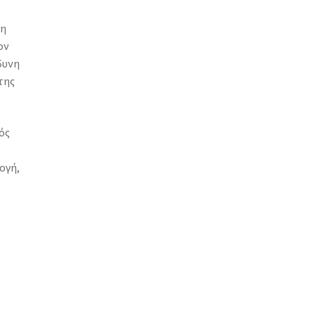
τη
ον
δυνη
της
ός
ογή,