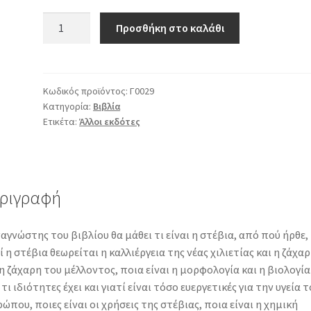
Στέβια:
Προσθήκη στο καλάθι
Καλλιέργεια,
Ιδιότητες,
Χρήσεις,
έρευνα
Κωδικός προϊόντος:
Γ0029
Κατηγορία:
Βιβλία
στην
Ετικέτα:
Άλλοι εκδότες
Ελλάδα
ποσότητα
ριγραφή
αγνώστης του βιβλίου θα μάθει τι είναι η στέβια, από πού ήρθε,
ί η στέβια θεωρείται η καλλιέργεια της νέας χιλιετίας και η ζάχα
η ζάχαρη του μέλλοντος, ποια είναι η μορφολογία και η βιολογία
 τι ιδιότητες έχει και γιατί είναι τόσο ευεργετικές για την υγεία 
ώπου, ποιες είναι οι χρήσεις της στέβιας, ποια είναι η χημική