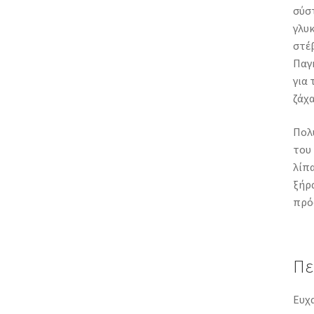
σύστ
γλυκ
στέβ
Παγκ
για
ζάχα
Πολύ
του 
λίπα
ξήρ
πρόσ
Πε
Ευχα