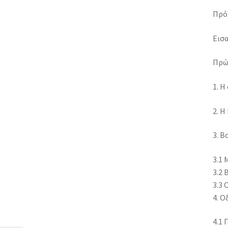
Πρόλ
Εισ
Πρώ
1. Η
2. Η
3. Β
3.1 
3.2 
3.3 
4. Ο
4.1 