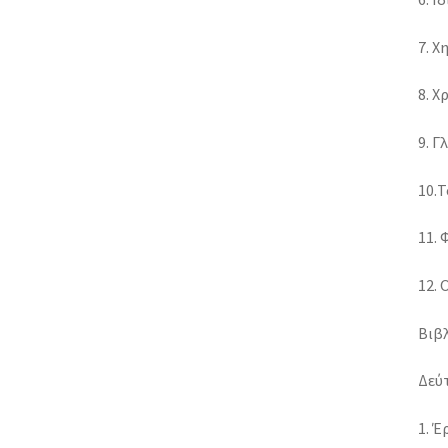
7. Χ
8. Χ
9. Γ
10.Τ
11. 
12. 
Βιβ
Δεύ
1. 